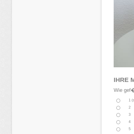
IHRE 
Wie gef�
1 (
2
3
4
5