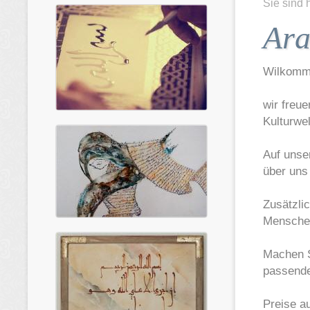
Sie sind 
Ara
Wilkomme
wir freu
Kulturwel
Auf unser
über uns
Zusätzli
Mensche
Machen S
passende
Preise a